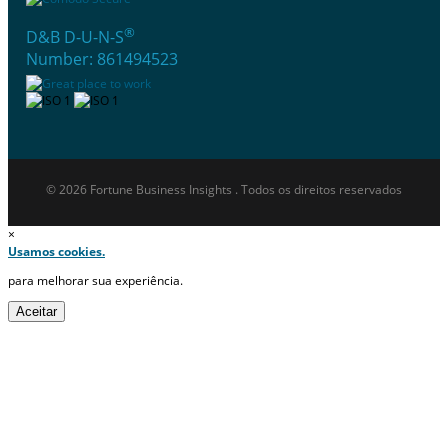
®
D&B D-U-N-S
Number: 861494523
© 2026 Fortune Business Insights . Todos os direitos reservados
×
Usamos cookies.
para melhorar sua experiência.
Aceitar