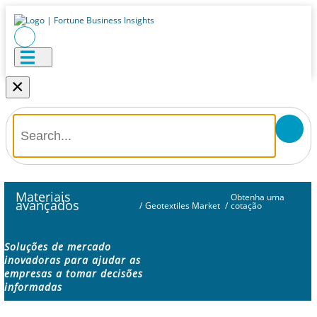
×
Materiais
Obtenha uma
avançados
/
Geotextiles Market
/
cotação
Soluções de mercado
inovadoras para ajudar as
empresas a tomar decisões
informadas