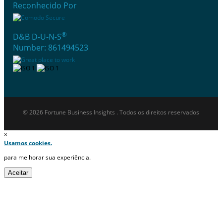
Reconhecido Por
®
D&B D-U-N-S
Number: 861494523
© 2026 Fortune Business Insights . Todos os direitos reservados
×
Usamos cookies.
para melhorar sua experiência.
Aceitar