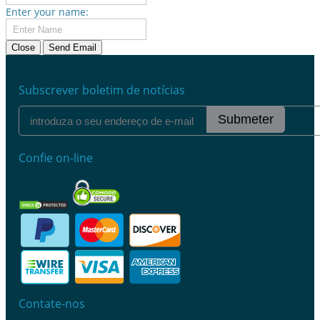
Enter your name:
Close
Send Email
Subscrever boletim de notícias
Submeter
Confie on-line
Contate-nos