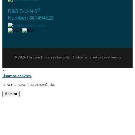
®
D&B D-U-N-S
Number: 861494523
© 2026 Fortune Business Insights . Todos os direitos reservados
×
Usamos cookies.
para melhorar sua experiência.
Aceitar