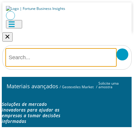
×
Solicite uma
Materiais avançados
/
Geotextiles Market
/
amostra
Soluções de mercado
inovadoras para ajudar as
empresas a tomar decisões
informadas