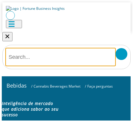
×
Bebidas
/
Cannabis Beverages Market
/
Faça perguntas
Inteligência de mercado
que adiciona sabor ao seu
sucesso