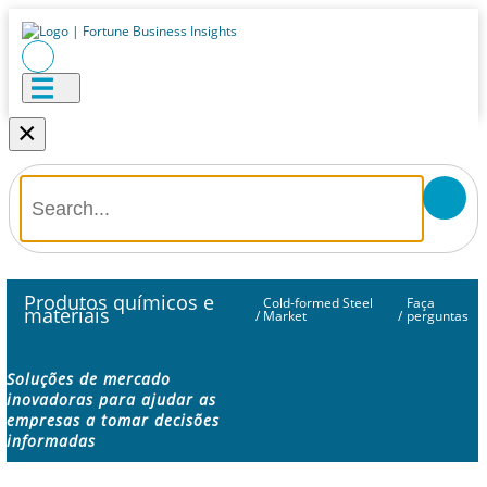
×
Produtos químicos e
Cold-formed Steel
Faça
materiais
/
Market
/
perguntas
Soluções de mercado
inovadoras para ajudar as
empresas a tomar decisões
informadas