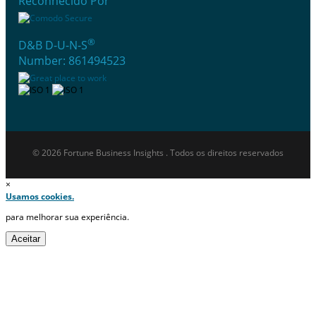
Reconhecido Por
®
D&B D-U-N-S
Number: 861494523
© 2026 Fortune Business Insights . Todos os direitos reservados
×
Usamos cookies.
para melhorar sua experiência.
Aceitar