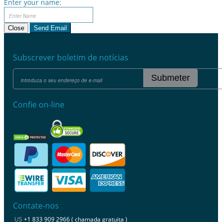
Enter your name:
Close
Send Email
Subscrever boletim de notícias
Submeter
Confie on-line
Contate-nos
US
+1 833 909 2966 ( chamada gratuita )