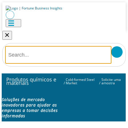
×
Produtos químicos e
Cold-formed Steel
Solicite uma
materiais
/
Market
/
amostra
Soluções de mercado
inovadoras para ajudar as
empresas a tomar decisões
informadas