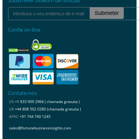
Subscrever boletim de notícias
Submeter
Confie on-line
Contate-nos
US
+1 833 909 2966 ( chamada gratuita )
UK
+44 808 502 0280 (chamada gratuita )
APAC
+91 744 740 1245
sales@fortunebusinessinsights.com