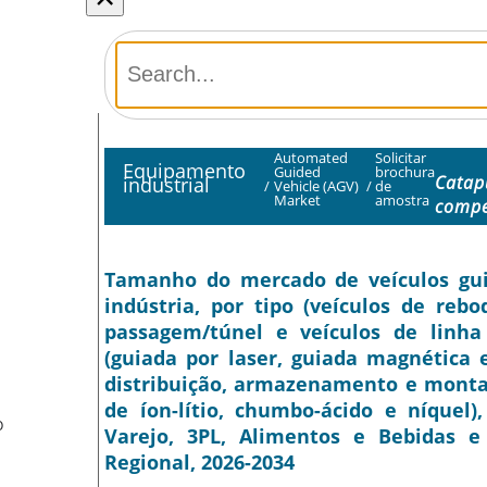
Automated
Solicitar
Equipamento
Guided
brochura
Catap
industrial
/
Vehicle (AGV)
/
de
Market
amostra
compe
Tamanho do mercado de veículos guia
indústria, por tipo (veículos de reb
passagem/túnel e veículos de linh
(guiada por laser, guiada magnética e
distribuição, armazenamento e montag
de íon-lítio, chumbo-ácido e níquel)
O
Varejo, 3PL, Alimentos e Bebidas e
Regional, 2026-2034