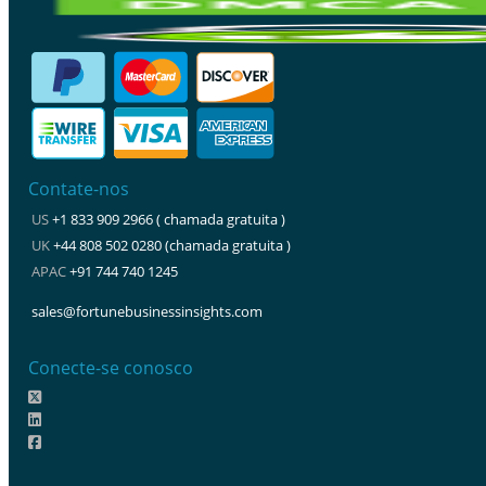
Contate-nos
US
+1 833 909 2966 ( chamada gratuita )
UK
+44 808 502 0280 (chamada gratuita )
APAC
+91 744 740 1245
sales@fortunebusinessinsights.com
Conecte-se conosco