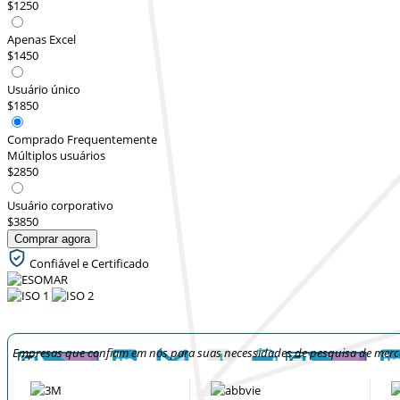
$1250
Apenas Excel
$1450
Usuário único
$1850
Comprado Frequentemente
Múltiplos usuários
$2850
Usuário corporativo
$3850
Comprar agora
Confiável e Certificado
Empresas que confiam em nós para suas necessidades de pesquisa de mer