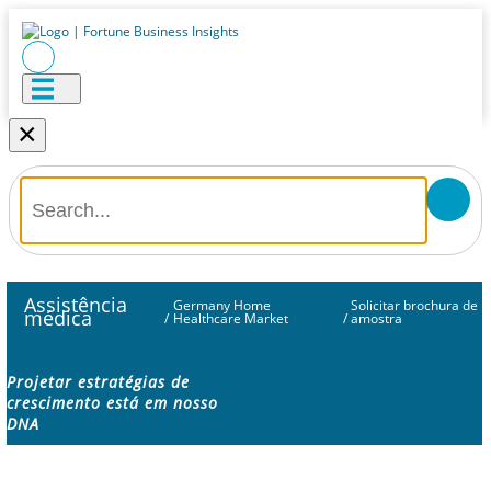
×
Assistência
Germany Home
Solicitar brochura de
médica
/
Healthcare Market
/
amostra
Projetar estratégias de
crescimento está em nosso
DNA