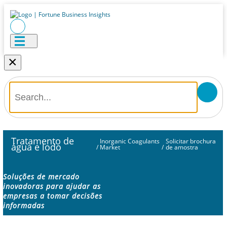
×
Tratamento de
Inorganic Coagulants
Solicitar brochura
água e lodo
/
Market
/
de amostra
Soluções de mercado
inovadoras para ajudar as
empresas a tomar decisões
informadas