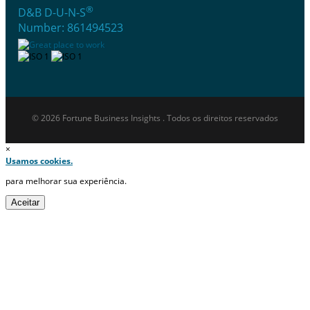
®
D&B D-U-N-S
Number: 861494523
© 2026 Fortune Business Insights . Todos os direitos reservados
×
Usamos cookies.
para melhorar sua experiência.
Aceitar