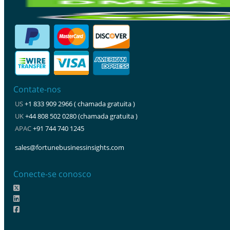
Contate-nos
US
+1 833 909 2966 ( chamada gratuita )
UK
+44 808 502 0280 (chamada gratuita )
APAC
+91 744 740 1245
sales@fortunebusinessinsights.com
Conecte-se conosco