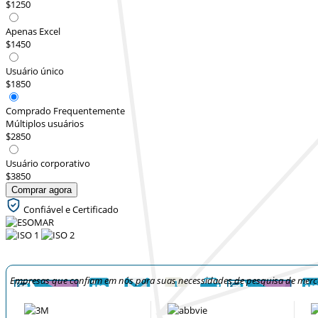
$1250
Apenas Excel
$1450
Usuário único
$1850
Comprado Frequentemente
Múltiplos usuários
$2850
Usuário corporativo
$3850
Comprar agora
Confiável e Certificado
Empresas que confiam em nós para suas necessidades de pesquisa de mer