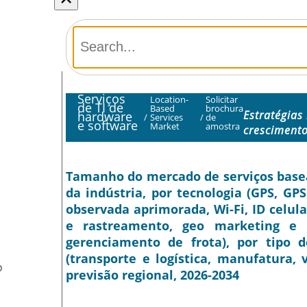
Serviços
Location-
Solicitar
de TI de
Based
brochura
Estratégias
hardware
/
Services
/
de
e software
Market
amostra
cresciment
Tamanho do mercado de serviços basead
da indústria, por tecnologia (GPS, GP
observada aprimorada, Wi-Fi, ID celul
e rastreamento, geo marketing e p
gerenciamento de frota), por tipo de
(transporte e logística, manufatura,
O
previsão regional, 2026-2034