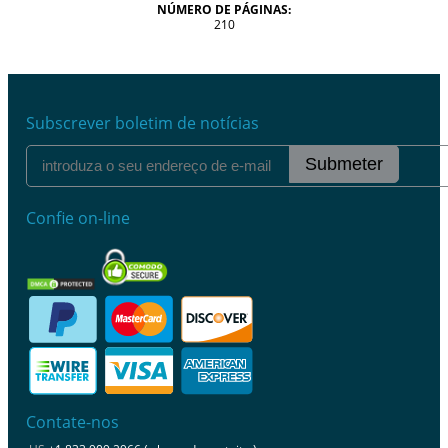
NÚMERO DE PÁGINAS:
210
Subscrever boletim de notícias
Submeter
Confie on-line
Contate-nos