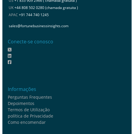
US
+1 833 909 2966 ( chamada gratuita )
UK
+44 808 502 0280 (chamada gratuita )
APAC
+91 744 740 1245
sales@fortunebusinessinsights.com
Conecte-se conosco
Informações
Perguntas Frequentes
Depoimentos
Termos de Utilização
política de Privacidade
Como encomendar