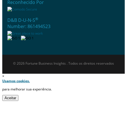
Reconhecido Por
®
D&B D-U-N-S
Number: 861494523
© 2026 Fortune Business Insights . Todos os direitos reservados
×
Usamos cookies.
para melhorar sua experiência.
Aceitar