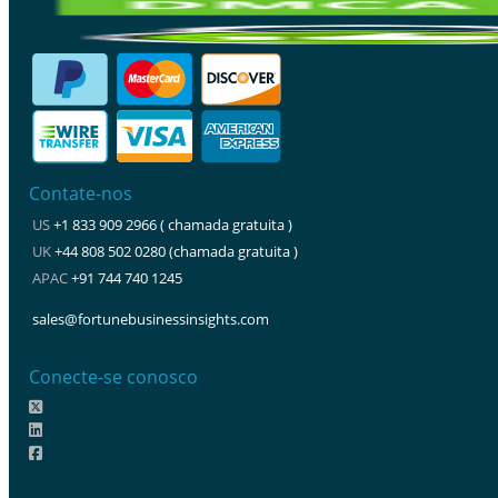
Contate-nos
US
+1 833 909 2966 ( chamada gratuita )
UK
+44 808 502 0280 (chamada gratuita )
APAC
+91 744 740 1245
sales@fortunebusinessinsights.com
Conecte-se conosco