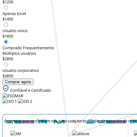
$1250
Apenas Excel
$1450
Usuário único
$1850
Comprado Frequentemente
Múltiplos usuários
$2850
Usuário corporativo
$3850
Comprar agora
Confiável e Certificado
Empresas que confiam em nós para suas necessidades de pesquisa de mer