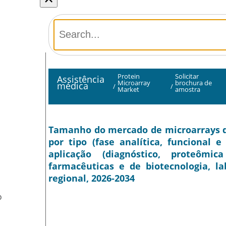
Protein
Solicitar
Assistência
Microarray
brochura de
médica
/
/
Market
amostra
Tamanho do mercado de microarrays de 
por tipo (fase analítica, funcional e
aplicação (diagnóstico, proteômi
farmacêuticas e de biotecnologia, la
regional, 2026-2034
O