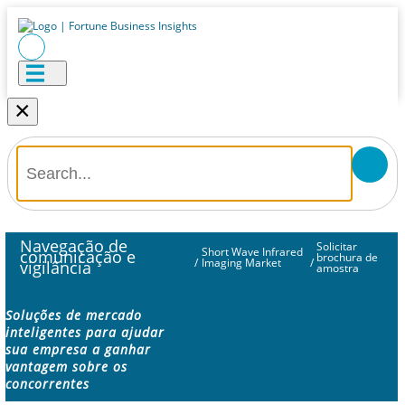
×
Navegação de
Solicitar
Short Wave Infrared
comunicação e
brochura de
/
Imaging Market
/
vigilância
amostra
Soluções de mercado
inteligentes para ajudar
sua empresa a ganhar
vantagem sobre os
concorrentes