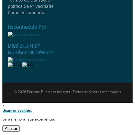
política de Privacidade
Como encomendar
Reconhecido Por
®
D&B D-U-N-S
Number: 861494523
© 2026 Fortune Business Insights . Todos os direitos reservados
×
Usamos cookies.
para melhorar sua experiência.
Aceitar