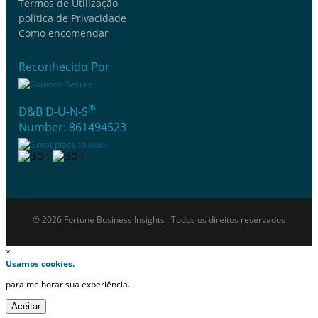
Termos de Utilização
política de Privacidade
Como encomendar
Reconhecido Por
®
D&B D-U-N-S
Number: 861494523
© 2026 Fortune Business Insights . Todos os direitos reservados
×
Usamos cookies.
para melhorar sua experiência.
Aceitar