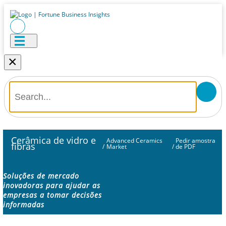
×
Cerâmica de vidro e
Advanced Ceramics
Pedir amostra
fibras
/
Market
/
de PDF
Soluções de mercado
inovadoras para ajudar as
empresas a tomar decisões
informadas