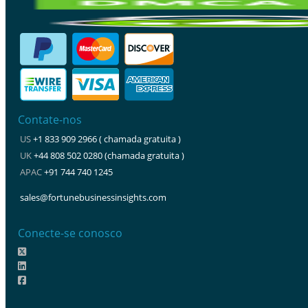
Contate-nos
US
+1 833 909 2966 ( chamada gratuita )
UK
+44 808 502 0280 (chamada gratuita )
APAC
+91 744 740 1245
sales@fortunebusinessinsights.com
Conecte-se conosco