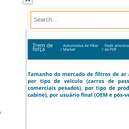
Trem de
Automotive Air Filter
Pedir amostra
força
/
Market
/
de PDF
Tamanho do mercado de filtros de ar a
por tipo de veículo (carros de pass
comerciais pesados), por tipo de prod
cabine), por usuário final (OEM e pós-v
O