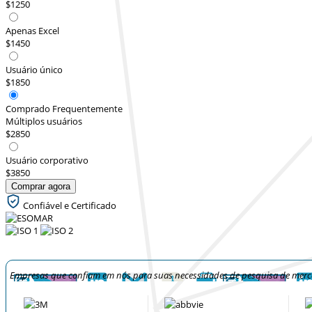
$1250
Apenas Excel
$1450
Usuário único
$1850
Comprado Frequentemente
Múltiplos usuários
$2850
Usuário corporativo
$3850
Comprar agora
Confiável e Certificado
Empresas que confiam em nós para suas necessidades de pesquisa de mer