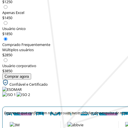
$1250
Apenas Excel
$1450
Usuário único
$1850
Comprado Frequentemente
Múltiplos usuários
$2850
Usuário corporativo
$3850
Comprar agora
Confiável e Certificado
Empresas que confiam em nós para suas necessidades de pesquisa de mer