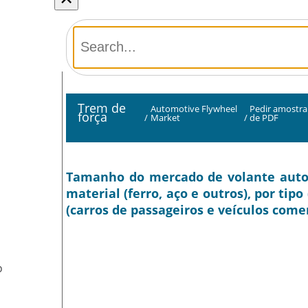
Trem de
Automotive Flywheel
Pedir amostra
força
/
Market
/
de PDF
Tamanho do mercado de volante automo
material (ferro, aço e outros), por tip
(carros de passageiros e veículos comer
O