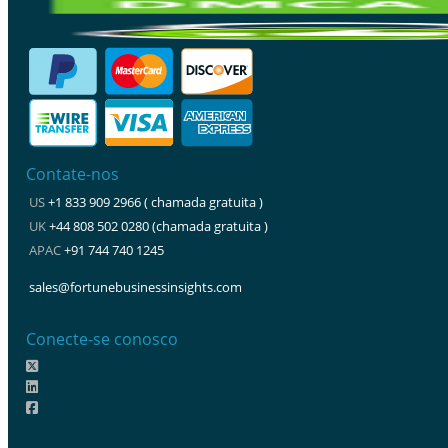
Contate-nos
US
+1 833 909 2966 ( chamada gratuita )
UK
+44 808 502 0280 (chamada gratuita )
APAC
+91 744 740 1245
sales@fortunebusinessinsights.com
Conecte-se conosco