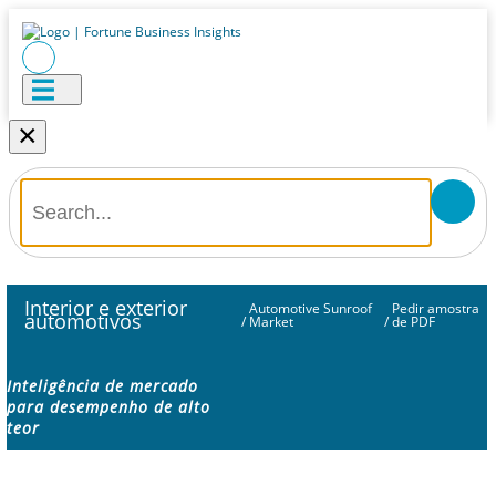
×
Interior e exterior
Automotive Sunroof
Pedir amostra
automotivos
/
Market
/
de PDF
Inteligência de mercado
para desempenho de alto
teor