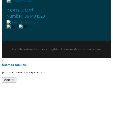
®
D&B D-U-N-S
Number: 861494523
© 2026 Fortune Business Insights . Todos os direitos reservados
×
Usamos cookies.
para melhorar sua experiência.
Aceitar