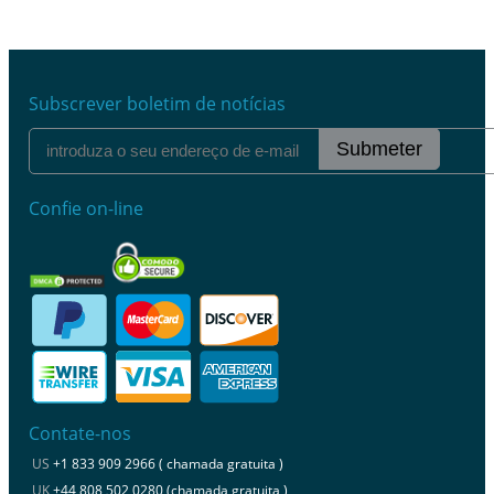
Subscrever boletim de notícias
Submeter
Confie on-line
Contate-nos
US
+1 833 909 2966 ( chamada gratuita )
UK
+44 808 502 0280 (chamada gratuita )