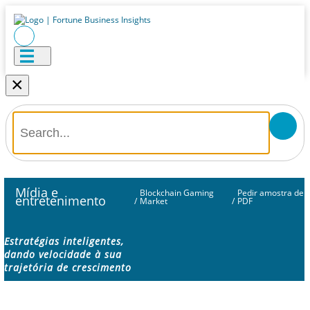
×
Mídia e
Blockchain Gaming
Pedir amostra de
entretenimento
/
Market
/
PDF
Estratégias inteligentes,
dando velocidade à sua
trajetória de crescimento