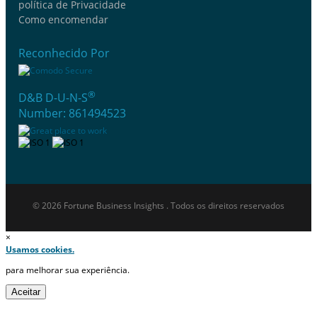
política de Privacidade
Como encomendar
Reconhecido Por
®
D&B D-U-N-S
Number: 861494523
© 2026 Fortune Business Insights . Todos os direitos reservados
×
Usamos cookies.
para melhorar sua experiência.
Aceitar