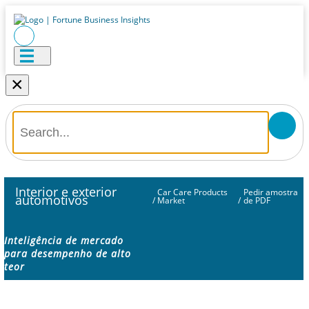
×
Interior e exterior
Car Care Products
Pedir amostra
automotivos
/
Market
/
de PDF
Inteligência de mercado
para desempenho de alto
teor