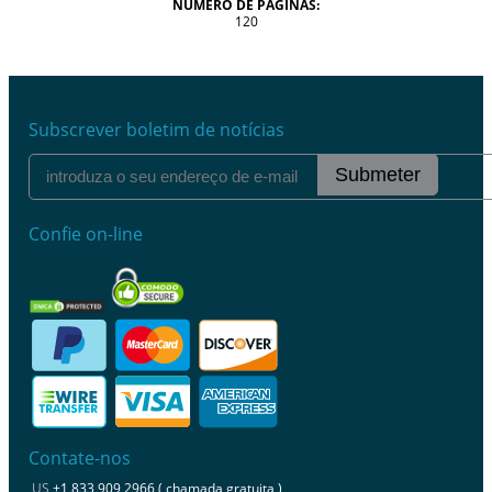
NÚMERO DE PÁGINAS:
120
Subscrever boletim de notícias
Submeter
Confie on-line
Contate-nos
US
+1 833 909 2966 ( chamada gratuita )