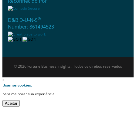
Reconhecido Por
®
D&B D-U-N-S
Number: 861494523
© 2026 Fortune Business Insights . Todos os direitos reservados
×
Usamos cookies.
para melhorar sua experiência.
Aceitar