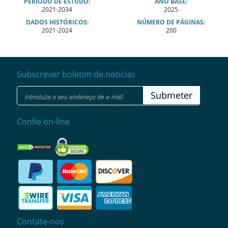
PERÍODO DE ESTUDO:
ANO BASE:
2021-2034
2025
DADOS HISTÓRICOS:
NÚMERO DE PÁGINAS:
2021-2024
200
Subscrever boletim de notícias
Submeter
Confie on-line
Contate-nos