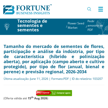
Tecnologia de
Pedir
Flower Seed
sementes e
amostra de
/
/
Market
sementes
PDF
Tamanho do mercado de sementes de flores,
participação e análise da indústria, por tipo
de característica (híbrido e polinização
aberta), por aplicação (campo aberto e cultivo
protegido), por tipo de flor (anual, bienal e
perene) e previsão regional, 2026-2034
Última atualização :June 11, 2026 | Formato:PDF | ID do relatório: 103207
th
(Oferta válida até
15
Aug 2026
)