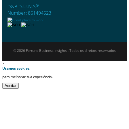
®
D&B D-U-N-S
Number: 861494523
© 2026 Fortune Business Insights . Todos os direitos reservados
×
Usamos cookies.
para melhorar sua experiência.
Aceitar