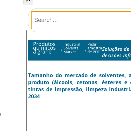
Produtos
Industrial
Pedir
químicos
Solvents
amostra
Soluções de
/
/
a granel
Market
de PDF
decisões in
Tamanho do mercado de solventes, aná
produto (álcoois, cetonas, ésteres e 
tintas de impressão, limpeza industria
2034
O