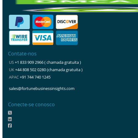
Contate-nos
US
+1 833 909 2966 ( chamada gratuita )
UK
+44 808 502 0280 (chamada gratuita )
APAC
+91 744 740 1245
sales@fortunebusinessinsights.com
Conecte-se conosco