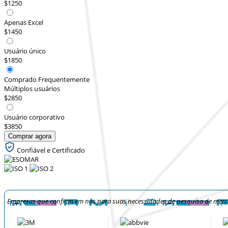
$1250
Apenas Excel
$1450
Usuário único
$1850
Comprado Frequentemente
Múltiplos usuários
$2850
Usuário corporativo
$3850
Comprar agora
Confiável e Certificado
Empresas que confiam em nós para suas necessidades de pesquisa de mer