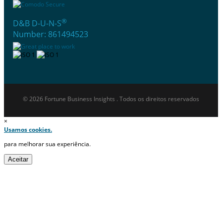
®
D&B D-U-N-S
Number: 861494523
© 2026 Fortune Business Insights . Todos os direitos reservados
×
Usamos cookies.
para melhorar sua experiência.
Aceitar