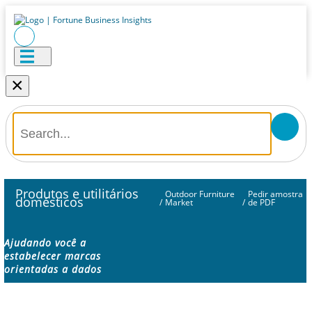
×
Produtos e utilitários
Outdoor Furniture
Pedir amostra
domésticos
/
Market
/
de PDF
Ajudando você a
estabelecer marcas
orientadas a dados