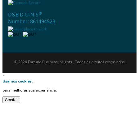
®
D&B D-U-N-S
Number: 861494523
© 2026 Fortune Business Insights . Todos os direitos reservados
×
Usamos cookies.
para melhorar sua experiência.
Aceitar