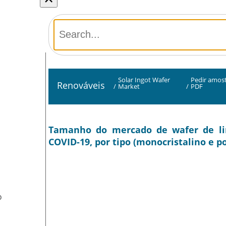
Solar Ingot Wafer
Pedir amos
Renováveis
/
Market
/
PDF
Tamanho do mercado de wafer de ling
COVID-19, por tipo (monocristalino e po
O