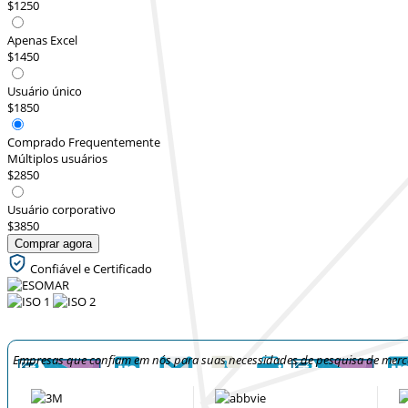
$1250
Apenas Excel
$1450
Usuário único
$1850
Comprado Frequentemente
Múltiplos usuários
$2850
Usuário corporativo
$3850
Comprar agora
Confiável e Certificado
Empresas que confiam em nós para suas necessidades de pesquisa de mer