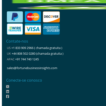
Contate-nos
US
+1 833 909 2966 ( chamada gratuita )
UK
+44 808 502 0280 (chamada gratuita )
APAC
+91 744 740 1245
sales@fortunebusinessinsights.com
Conecte-se conosco