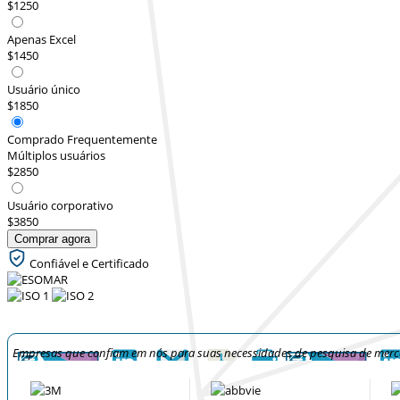
$1250
Apenas Excel
$1450
Usuário único
$1850
Comprado Frequentemente
Múltiplos usuários
$2850
Usuário corporativo
$3850
Comprar agora
Confiável e Certificado
Empresas que confiam em nós para suas necessidades de pesquisa de mer