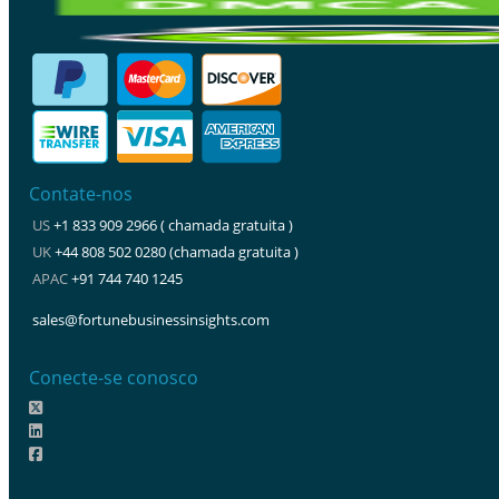
Contate-nos
US
+1 833 909 2966 ( chamada gratuita )
UK
+44 808 502 0280 (chamada gratuita )
APAC
+91 744 740 1245
sales@fortunebusinessinsights.com
Conecte-se conosco