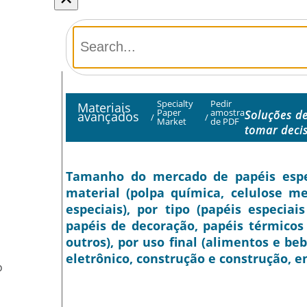
Specialty
Pedir
Materiais
Paper
amostra
Soluções d
avançados
/
/
Market
de PDF
tomar deci
Tamanho do mercado de papéis especi
material (polpa química, celulose me
especiais), por tipo (papéis especia
papéis de decoração, papéis térmicos 
outros), por uso final (alimentos e be
eletrônico, construção e construção, en
O