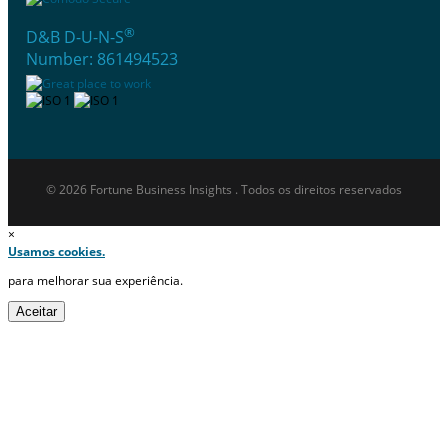
®
D&B D-U-N-S
Number: 861494523
© 2026 Fortune Business Insights . Todos os direitos reservados
×
Usamos cookies.
para melhorar sua experiência.
Aceitar