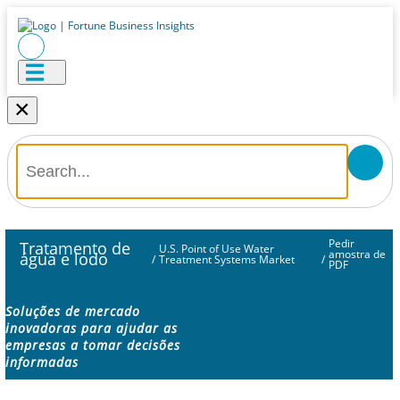
×
Pedir
Tratamento de
U.S. Point of Use Water
amostra de
água e lodo
/
Treatment Systems Market
/
PDF
Soluções de mercado
inovadoras para ajudar as
empresas a tomar decisões
informadas