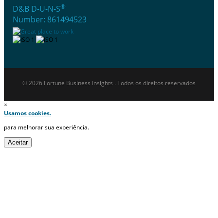
®
D&B D-U-N-S
Number: 861494523
© 2026 Fortune Business Insights . Todos os direitos reservados
×
Usamos cookies.
para melhorar sua experiência.
Aceitar