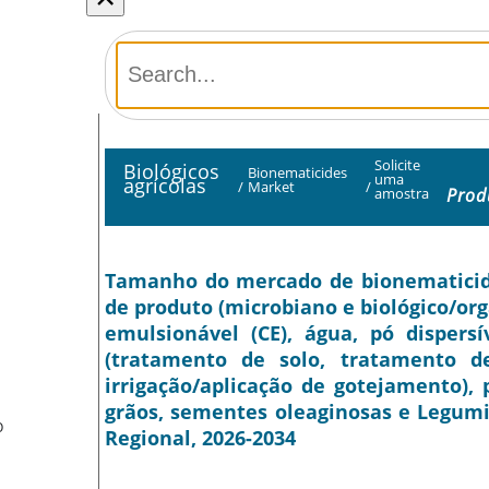
Solicite
Biológicos
Bionematicides
uma
agrícolas
/
Market
/
Prod
amostra
Tamanho do mercado de bionematicidas
de produto (microbiano e biológico/org
emulsionável (CE), água, pó dispers
(tratamento de solo, tratamento de
irrigação/aplicação de gotejamento), p
grãos, sementes oleaginosas e Legumi
O
Regional, 2026-2034