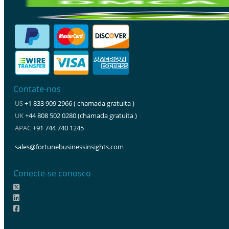
Contate-nos
US
+1 833 909 2966 ( chamada gratuita )
UK
+44 808 502 0280 (chamada gratuita )
APAC
+91 744 740 1245
sales@fortunebusinessinsights.com
Conecte-se conosco