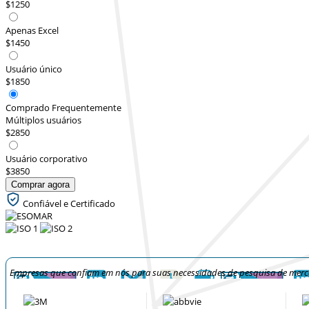
$1250
Apenas Excel
$1450
Usuário único
$1850
Comprado Frequentemente
Múltiplos usuários
$2850
Usuário corporativo
$3850
Comprar agora
Confiável e Certificado
Empresas que confiam em nós para suas necessidades de pesquisa de mer