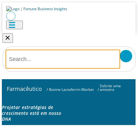
×
Solicite uma
Farmacêutico
/
Bovine Lactoferrin Market
/
amostra
Projetar estratégias de
crescimento está em nosso
DNA