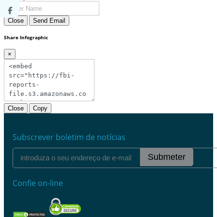
Close
Send Email
Share Infographic
×
Close
Copy
Subscrever boletim de notícias
Submeter
Confie on-line