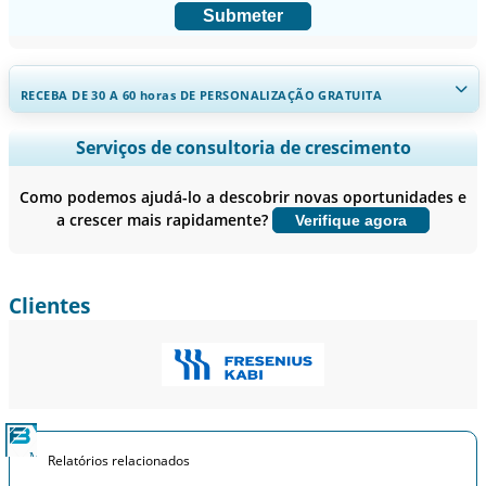
Submeter
RECEBA DE 30 A 60
horas
DE PERSONALIZAÇÃO GRATUITA
Ampliar a cobertura regional e por país, Análise de segmentos,
Serviços de consultoria de crescimento
Perfis de empresas, Benchmarking competitivo, e insights sobre o
usuário final.
Como podemos ajudá-lo a descobrir novas oportunidades e
a crescer mais rapidamente?
Verifique agora
Personalizar agora
Clientes
Relatórios relacionados