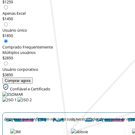
$1250
Apenas Excel
$1450
Usuário único
$1850
Comprado Frequentemente
Múltiplos usuários
$2850
Usuário corporativo
$3850
Comprar agora
Confiável e Certificado
Empresas que confiam em nós para suas necessidades de pesquisa de mer