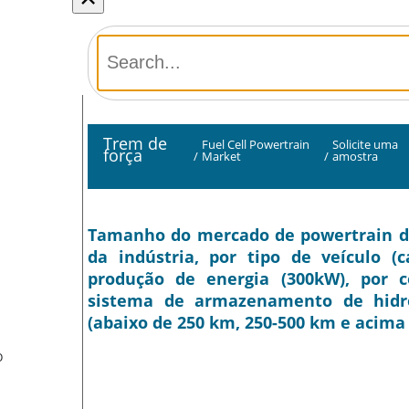
Trem de
Fuel Cell Powertrain
Solicite uma
força
/
Market
/
amostra
Tamanho do mercado de powertrain de 
da indústria, por tipo de veículo (
produção de energia (300kW), por c
sistema de armazenamento de hidrog
(abaixo de 250 km, 250-500 km e acima 
O