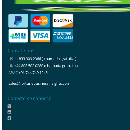
Contate-nos
US
+1 833 909 2966 ( chamada gratuita )
UK
+44 808 502 0280 (chamada gratuita )
APAC
+91 744 740 1245
sales@fortunebusinessinsights.com
Conecte-se conosco