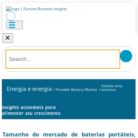
×
Solicite uma
Energia e energia
/
Portable Battery Market
/
amostra
Insights acionáveis ​​para
alimentar seu crescimento
Tamanho do mercado de baterias portáteis,