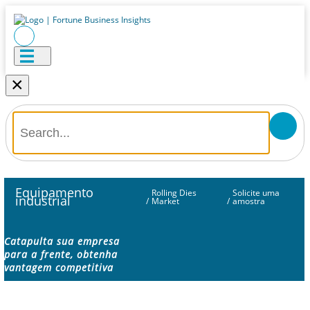
×
Equipamento
Rolling Dies
Solicite uma
industrial
/
Market
/
amostra
Catapulta sua empresa
para a frente, obtenha
vantagem competitiva