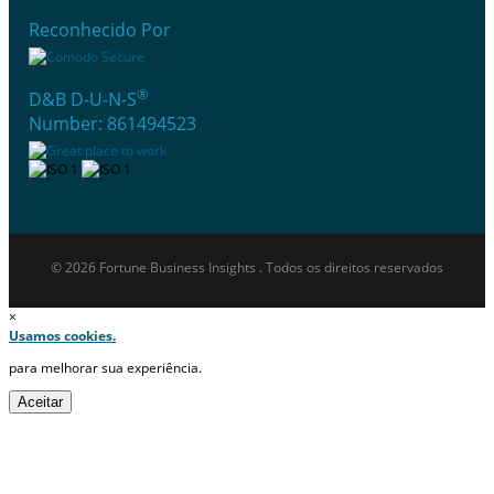
Reconhecido Por
®
D&B D-U-N-S
Number: 861494523
© 2026 Fortune Business Insights . Todos os direitos reservados
×
Usamos cookies.
para melhorar sua experiência.
Aceitar