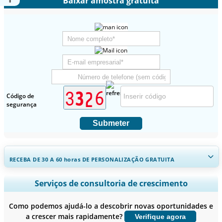
Baixar amostra gratuita
Código de
segurança
Submeter
RECEBA DE 30 A 60
horas
DE PERSONALIZAÇÃO GRATUITA
Ampliar a cobertura regional e por país, Análise de segmentos,
Serviços de consultoria de crescimento
Perfis de empresas, Benchmarking competitivo, e insights sobre o
usuário final.
Como podemos ajudá-lo a descobrir novas oportunidades e
a crescer mais rapidamente?
Verifique agora
Personalizar agora