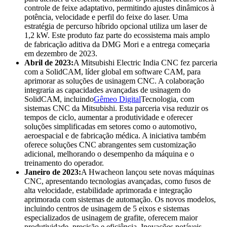
controle de feixe adaptativo, permitindo ajustes dinâmicos à
potência, velocidade e perfil do feixe do laser. Uma
estratégia de percurso híbrido opcional utiliza um laser de
1,2 kW. Este produto faz parte do ecossistema mais amplo
de fabricação aditiva da DMG Mori e a entrega começaria
em dezembro de 2023.
Abril de 2023:
A Mitsubishi Electric India CNC fez parceria
com a SolidCAM, líder global em software CAM, para
aprimorar as soluções de usinagem CNC. A colaboração
integraria as capacidades avançadas de usinagem do
SolidCAM, incluindo
Gêmeo Digital
Tecnologia, com
sistemas CNC da Mitsubishi. Esta parceria visa reduzir os
tempos de ciclo, aumentar a produtividade e oferecer
soluções simplificadas em setores como o automotivo,
aeroespacial e de fabricação médica. A iniciativa também
oferece soluções CNC abrangentes sem customização
adicional, melhorando o desempenho da máquina e o
treinamento do operador.
Janeiro de 2023:
A Hwacheon lançou sete novas máquinas
CNC, apresentando tecnologias avançadas, como fusos de
alta velocidade, estabilidade aprimorada e integração
aprimorada com sistemas de automação. Os novos modelos,
incluindo centros de usinagem de 5 eixos e sistemas
especializados de usinagem de grafite, oferecem maior
produtividade, precisão e eficiência. Inovações notáveis ​​