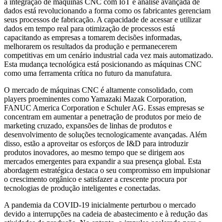
a integração de máquinas CNC com IoT e análise avançada de
dados está revolucionando a forma como os fabricantes gerenciam
seus processos de fabricação. A capacidade de acessar e utilizar
dados em tempo real para otimização de processos está
capacitando as empresas a tomarem decisões informadas,
melhorarem os resultados da produção e permanecerem
competitivas em um cenário industrial cada vez mais automatizado.
Esta mudança tecnológica está posicionando as máquinas CNC
como uma ferramenta crítica no futuro da manufatura.
O mercado de máquinas CNC é altamente consolidado, com
players proeminentes como Yamazaki Mazak Corporation,
FANUC America Corporation e Schuler AG. Essas empresas se
concentram em aumentar a penetração de produtos por meio de
marketing cruzado, expansões de linhas de produtos e
desenvolvimento de soluções tecnologicamente avançadas. Além
disso, estão a aproveitar os esforços de I&D para introduzir
produtos inovadores, ao mesmo tempo que se dirigem aos
mercados emergentes para expandir a sua presença global. Esta
abordagem estratégica destaca o seu compromisso em impulsionar
o crescimento orgânico e satisfazer a crescente procura por
tecnologias de produção inteligentes e conectadas.
A pandemia da COVID-19 inicialmente perturbou o mercado
devido a interrupções na cadeia de abastecimento e à redução das