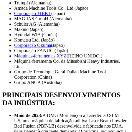
Trumpf (Alemanha)
Amada Machine Tools Co., Ltd (Japão)
Corporação JTEKT
(Japão)
MAG IAS GmbH (Alemanha)
Schuler AG (Alemanha)
Makino (Japão)
Hyundai WIA (Coréia)
Komatsu Ltd. (Japão)
Corporação Okuma
(Japão)
Corporação FANUC (Japão)
Máquinas-ferramentas XYZ
(REINO UNIDO.)
Máquina-ferramenta Co. da Mitsubishi Heavy Industries,
Ltd.
Grupo de Tecnologia Geral Dalian Machine Tool
Corporation (China)
Grupo ANCA (Austrália)
PRINCIPAIS DESENVOLVIMENTOS
DA INDÚSTRIA:
Maio de 2023:
A DMG Mori lançou a Lasertec 30 SLM
US, uma máquina de fabricação aditiva Laser Beam Powder
Bed Fusion (PBF-LB) desenvolvida e fabricada nos EUA,
para atender à crescente demanda. O principal recurso inclui