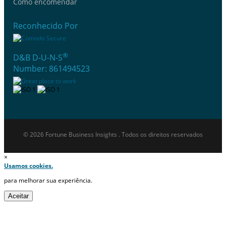
Como encomendar
Reconhecido Por
®
D&B D-U-N-S
Number: 861494523
© 2026 Fortune Business Insights . Todos os direitos reservados
×
Usamos cookies.
para melhorar sua experiência.
Aceitar