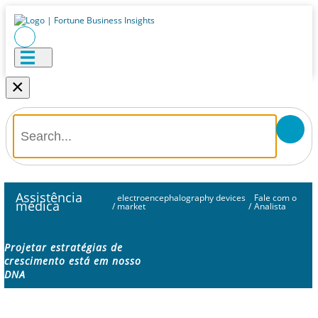
×
Assistência
electroencephalography devices
Fale com o
médica
/
market
/
Analista
Projetar estratégias de
crescimento está em nosso
DNA