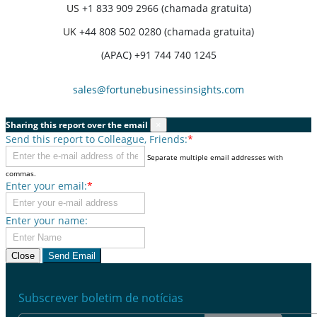
US
+1 833 909 2966 (chamada gratuita)
UK
+44 808 502 0280 (chamada gratuita)
(APAC) +91 744 740 1245
sales@fortunebusinessinsights.com
Sharing this report over the email
×
Send this report to Colleague, Friends:
*
Separate multiple email addresses with
commas.
Enter your email:
*
Enter your name:
Close
Send Email
Subscrever boletim de notícias