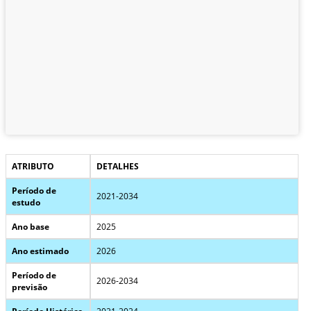
ATRIBUTO
DETALHES
Período de
2021-2034
estudo
Ano base
2025
Ano estimado
2026
Período de
2026-2034
previsão