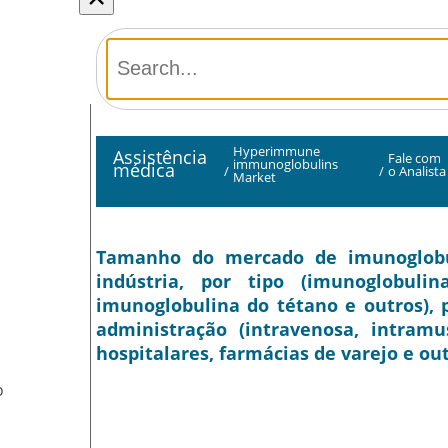
Hyperimmune
Assistência
Fale com
immunoglobulins
médica
/
/
o Analista
Market
Tamanho do mercado de imunoglobul
indústria, por tipo (imunoglobuli
imunoglobulina do tétano e outros), 
administração (intravenosa, intramus
hospitalares, farmácias de varejo e out
O