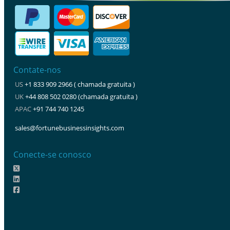
Contate-nos
US
+1 833 909 2966 ( chamada gratuita )
UK
+44 808 502 0280 (chamada gratuita )
APAC
+91 744 740 1245
sales@fortunebusinessinsights.com
Conecte-se conosco