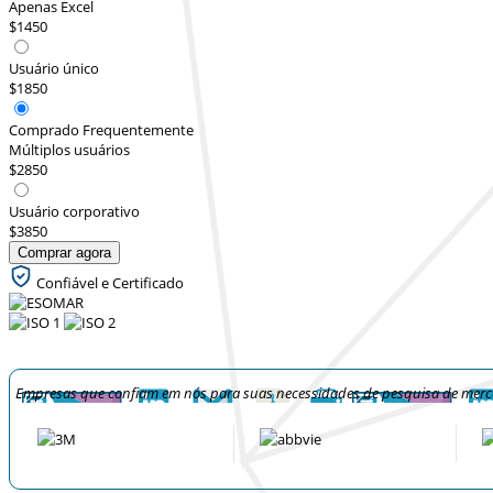
Apenas Excel
$1450
Usuário único
$1850
Comprado Frequentemente
Múltiplos usuários
$2850
Usuário corporativo
$3850
Comprar agora
Confiável e Certificado
Empresas que confiam em nós para suas necessidades de pesquisa de mer