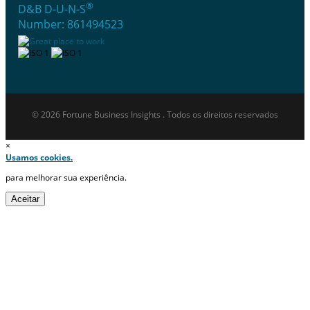
®
D&B D-U-N-S
Number: 861494523
© 2026 Fortune Business Insights . Todos os direitos reservados
×
Usamos cookies.
para melhorar sua experiência.
Aceitar