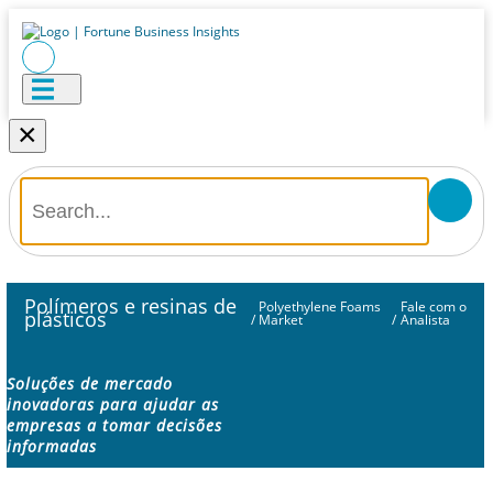
×
Polímeros e resinas de
Polyethylene Foams
Fale com o
plásticos
/
Market
/
Analista
Soluções de mercado
inovadoras para ajudar as
empresas a tomar decisões
informadas