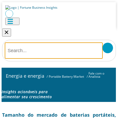
×
Fale com o
Energia e energia
/
Portable Battery Market
/
Analista
Insights acionáveis ​​para
alimentar seu crescimento
Tamanho do mercado de baterias portáteis,