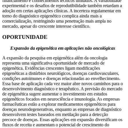
financiamento e conhecimentos técnicos limitados. A variabilidade
experimental e os desafios de reprodutibilidade também retardam a
adoção em certas aplicações clínicas. A incerteza regulamentar em
torno do diagnóstico epigenético complica ainda mais a
comercialização, restringindo uma penetração mais ampla no
mercado, apesar do crescente interesse científico.
OPORTUNIDADE
Expansão da epigenética em aplicações não oncológicas
A expansão da pesquisa em epigenética além da oncologia
representa uma significativa oportunidade de mercado de
epigenética. Evidências crescentes ligam modificações
epigenéticas a distúrbios neurológicos, doenças cardiovasculares,
condições autoimunes e doenças relacionadas ao envelhecimento.
Essa base de aplicação cada vez maior abre novos caminhos para o
desenvolvimento diagnóstico e terapêutico. A previsão do mercado
de epigenética sugere aumentar o investimento em estudos
epigenéticos focados em neurociência e imunologia. As empresas
farmacêuticas estão a explorar medicamentos epigenéticos para
doenças neurodegenerativas, enquanto as empresas de diagnóstico
desenvolvem testes baseados em metilação para a detecção
precoce de doenças. Essas aplicações em expansão diversificam os
fluxos de receita e aumentam o potencial de crescimento do