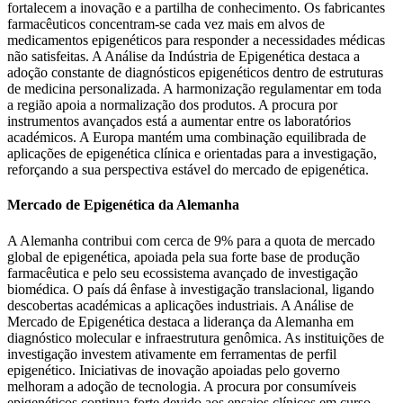
fortalecem a inovação e a partilha de conhecimento. Os fabricantes
farmacêuticos concentram-se cada vez mais em alvos de
medicamentos epigenéticos para responder a necessidades médicas
não satisfeitas. A Análise da Indústria de Epigenética destaca a
adoção constante de diagnósticos epigenéticos dentro de estruturas
de medicina personalizada. A harmonização regulamentar em toda
a região apoia a normalização dos produtos. A procura por
instrumentos avançados está a aumentar entre os laboratórios
académicos. A Europa mantém uma combinação equilibrada de
aplicações de epigenética clínica e orientadas para a investigação,
reforçando a sua perspectiva estável do mercado de epigenética.
Mercado de Epigenética da Alemanha
A Alemanha contribui com cerca de 9% para a quota de mercado
global de epigenética, apoiada pela sua forte base de produção
farmacêutica e pelo seu ecossistema avançado de investigação
biomédica. O país dá ênfase à investigação translacional, ligando
descobertas académicas a aplicações industriais. A Análise de
Mercado de Epigenética destaca a liderança da Alemanha em
diagnóstico molecular e infraestrutura genômica. As instituições de
investigação investem ativamente em ferramentas de perfil
epigenético. Iniciativas de inovação apoiadas pelo governo
melhoram a adoção de tecnologia. A procura por consumíveis
epigenéticos continua forte devido aos ensaios clínicos em curso.