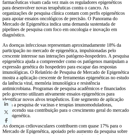
farmacêuticas visam cada vez mais os reguladores epigenéticos
para desenvolver novas terapêuticas contra o cancro. As
organizações de pesquisa clínica contam com perfis epigenéticos
para apoiar ensaios oncológicos de precisão. O Panorama do
Mercado de Epigenética indica uma demanda sustentada de
pipelines de pesquisa com foco em oncologia e inovação em
diagnóstico.
As doenças infecciosas representam aproximadamente 18% da
participação no mercado de epigenética, impulsionadas pelo
crescente interesse nas interações patógeno-hospedeiro. A pesquisa
epigenética ajuda a compreender como os patógenos manipulam a
expressão genética do hospedeiro para escapar das respostas
imunológicas. O Relatório de Pesquisa de Mercado de Epigenética
mostra a aplicação crescente de ferramentas epigenéticas no estudo
da latência viral, memória imunológica e resistência
antimicrobiana. Programas de pesquisa acadêmicos e financiados
pelo governo utilizam ativamente ensaios epigenéticos para
identificar novos alvos terapêuticos. Este segmento de aplicação
apoia a pesquisa de vacinas e terapias imunomoduladoras,
fortalecendo sua contribuição para o crescimento geral do mercado
de epigenética.
As doenças crdiovasculares contribuem com quase 17% para o
Mercado de Epigenética, apoiado pelo aumento da pesquisa sobre