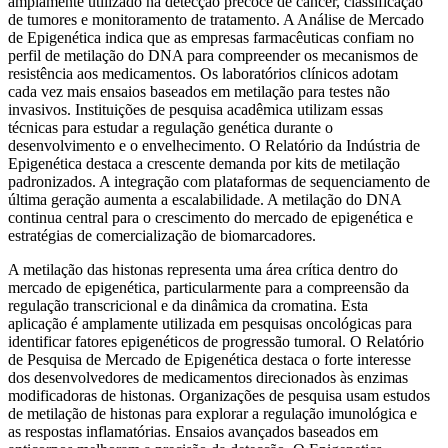
amplamente utilizado na detecção precoce de câncer, classificação
de tumores e monitoramento de tratamento. A Análise de Mercado
de Epigenética indica que as empresas farmacêuticas confiam no
perfil de metilação do DNA para compreender os mecanismos de
resistência aos medicamentos. Os laboratórios clínicos adotam
cada vez mais ensaios baseados em metilação para testes não
invasivos. Instituições de pesquisa acadêmica utilizam essas
técnicas para estudar a regulação genética durante o
desenvolvimento e o envelhecimento. O Relatório da Indústria de
Epigenética destaca a crescente demanda por kits de metilação
padronizados. A integração com plataformas de sequenciamento de
última geração aumenta a escalabilidade. A metilação do DNA
continua central para o crescimento do mercado de epigenética e
estratégias de comercialização de biomarcadores.
A metilação das histonas representa uma área crítica dentro do
mercado de epigenética, particularmente para a compreensão da
regulação transcricional e da dinâmica da cromatina. Esta
aplicação é amplamente utilizada em pesquisas oncológicas para
identificar fatores epigenéticos de progressão tumoral. O Relatório
de Pesquisa de Mercado de Epigenética destaca o forte interesse
dos desenvolvedores de medicamentos direcionados às enzimas
modificadoras de histonas. Organizações de pesquisa usam estudos
de metilação de histonas para explorar a regulação imunológica e
as respostas inflamatórias. Ensaios avançados baseados em