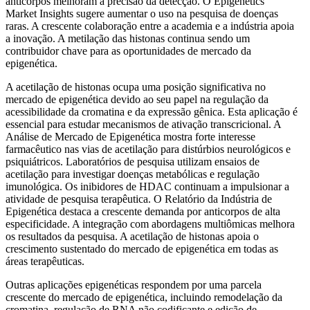
anticorpos melhoram a precisão da detecção. O Epigenetics
Market Insights sugere aumentar o uso na pesquisa de doenças
raras. A crescente colaboração entre a academia e a indústria apoia
a inovação. A metilação das histonas continua sendo um
contribuidor chave para as oportunidades de mercado da
epigenética.
A acetilação de histonas ocupa uma posição significativa no
mercado de epigenética devido ao seu papel na regulação da
acessibilidade da cromatina e da expressão gênica. Esta aplicação é
essencial para estudar mecanismos de ativação transcricional. A
Análise de Mercado de Epigenética mostra forte interesse
farmacêutico nas vias de acetilação para distúrbios neurológicos e
psiquiátricos. Laboratórios de pesquisa utilizam ensaios de
acetilação para investigar doenças metabólicas e regulação
imunológica. Os inibidores de HDAC continuam a impulsionar a
atividade de pesquisa terapêutica. O Relatório da Indústria de
Epigenética destaca a crescente demanda por anticorpos de alta
especificidade. A integração com abordagens multiômicas melhora
os resultados da pesquisa. A acetilação de histonas apoia o
crescimento sustentado do mercado de epigenética em todas as
áreas terapêuticas.
Outras aplicações epigenéticas respondem por uma parcela
crescente do mercado de epigenética, incluindo remodelação da
cromatina, regulação de RNA não codificante e edição de