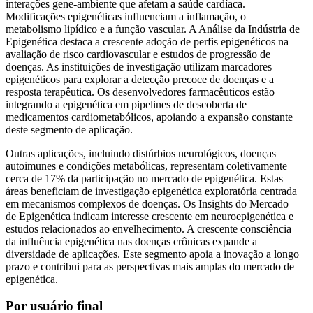
interações gene-ambiente que afetam a saúde cardíaca.
Modificações epigenéticas influenciam a inflamação, o
metabolismo lipídico e a função vascular. A Análise da Indústria de
Epigenética destaca a crescente adoção de perfis epigenéticos na
avaliação de risco cardiovascular e estudos de progressão de
doenças. As instituições de investigação utilizam marcadores
epigenéticos para explorar a detecção precoce de doenças e a
resposta terapêutica. Os desenvolvedores farmacêuticos estão
integrando a epigenética em pipelines de descoberta de
medicamentos cardiometabólicos, apoiando a expansão constante
deste segmento de aplicação.
Outras aplicações, incluindo distúrbios neurológicos, doenças
autoimunes e condições metabólicas, representam coletivamente
cerca de 17% da participação no mercado de epigenética. Estas
áreas beneficiam de investigação epigenética exploratória centrada
em mecanismos complexos de doenças. Os Insights do Mercado
de Epigenética indicam interesse crescente em neuroepigenética e
estudos relacionados ao envelhecimento. A crescente consciência
da influência epigenética nas doenças crônicas expande a
diversidade de aplicações. Este segmento apoia a inovação a longo
prazo e contribui para as perspectivas mais amplas do mercado de
epigenética.
Por usuário final