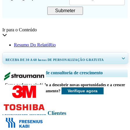
Submeter
Ir para o Conteúdo
Resumo Do RelatóRio
RECEBA DE 30 A 60
horas
DE PERSONALIZAÇÃO GRATUITA
Ampliar a cobertura regional e por país, Análise de segmentos, Perfis de
Serviços de consultoria de crescimento
empresas, Benchmarking competitivo, e insights sobre o usuário final.
Como podemos ajudá-lo a descobrir novas oportunidades e a crescer
Personalizar agora
Verifique agora
mais rapidamente?
Assistência médica Clientes