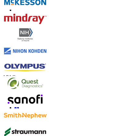
Contate-nos
US
+1 833 909 2966 ( chamada gratuita )
UK
+44 808 502 0280 (chamada gratuita )
APAC
+91 744 740 1245
sales@fortunebusinessinsights.com
Conecte-se conosco
Informações