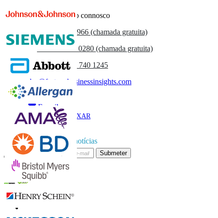
Entre em contacto connosco
US
+1 833 909 2966 (chamada gratuita)
UK
+44 808 502 0280 (chamada gratuita)
(APAC) +91 744 740 1245
sales@fortunebusinessinsights.com
Chamado
E-mail
BAIXAR
AMOSTRA
Subscrever boletim de notícias
Submeter
Confie on-line