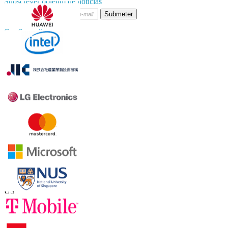
Subscrever boletim de notícias
Submeter
Confie on-line
Contate-nos
US
+1 833 909 2966 ( chamada gratuita )
UK
+44 808 502 0280 (chamada gratuita )
APAC
+91 744 740 1245
sales@fortunebusinessinsights.com