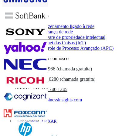
Relatórios relacionados
Mercado de armazenamento ligado à rede
Mercado de segurança de rede
Mercado de software de propriedade intelectual
Mercado da Internet das Coisas (IoT)
Mercado de Controle de Processo Avançado (APC)
Entre em contacto connosco
US
+1 833 909 2966 (chamada gratuita)
UK
+44 808 502 0280 (chamada gratuita)
(APAC) +91 744 740 1245
sales@fortunebusinessinsights.com
Chamado
E-mail
BAIXAR
AMOSTRA