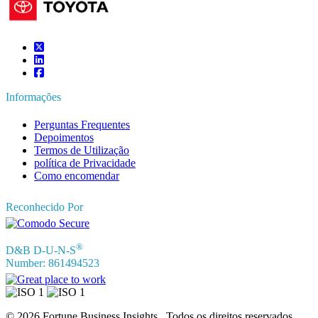
Conecte-se conosco
Informações
Perguntas Frequentes
Depoimentos
Termos de Utilização
política de Privacidade
Como encomendar
Reconhecido Por
®
D&B D-U-N-S
Number: 861494523
© 2026 Fortune Business Insights . Todos os direitos reservados