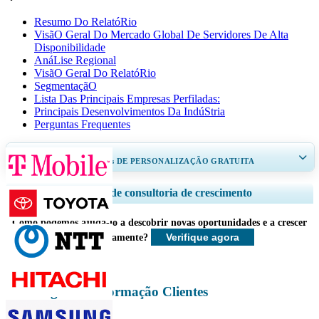
Resumo Do RelatóRio
VisãO Geral Do Mercado Global De Servidores De Alta
Disponibilidade
AnáLise Regional
VisãO Geral Do RelatóRio
SegmentaçãO
Lista Das Principais Empresas Perfiladas:
Principais Desenvolvimentos Da IndúStria
Perguntas Frequentes
RECEBA DE 30 A 60
horas
DE PERSONALIZAÇÃO GRATUITA
Ampliar a cobertura regional e por país, Análise de segmentos, Perfis de
Serviços de consultoria de crescimento
empresas, Benchmarking competitivo, e insights sobre o usuário final.
Como podemos ajudá-lo a descobrir novas oportunidades e a crescer
Personalizar agora
Verifique agora
mais rapidamente?
Tecnologia da Informação Clientes