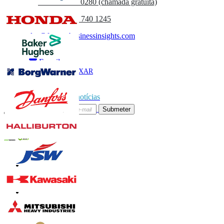
UK
+44 808 502 0280 (chamada gratuita)
(APAC) +91 744 740 1245
sales@fortunebusinessinsights.com
Chamado
E-mail
BAIXAR
AMOSTRA
Subscrever boletim de notícias
Submeter
Confie on-line