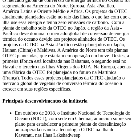
O mercado global de conversão de energia térmica do Oceano foi
segmentado na América do Norte, Europa, Ásia -Pacífico,
América Latina e Oriente Médio e África. Os projetos da OTEC
atualmente planejados estão no raio das ilhas, o que faz com que a
ilha use essa energia e tenha zero emissões de carbono. Com a
planta de trabalho solo da OTEC no Japão, a região da Ásia -
Pacífico deve dominar o mercado global de conversão de energia
térmica do oceano devido aos projetos alinhados da OTEC. Os
projetos da OTEC na Ásia -Pacífico estão planejados no Japão,
Hainan (China) e Maldivas. A América do Norte tem três plantas
OTEC planejadas, que estariam em operação em breve. Destes, a
primeira fábrica está localizada nas Bahamas, o segundo está no
Havaí e o terceiro nas Ilhas Virgens dos EUA. Na Europa, apenas
uma fábrica da OTEC foi planejada no futuro na Martinica
(França). Todos esses projetos planejados da OTEC ajudarão o
mercado global de vegetais de conversão térmica do oceano a
crescer em suas regiões específicas.
Principais desenvolvimentos da indústria
Em outubro de 2018, o Instituto Nacional de Tecnologia do
Oceano (NIOT), com sede em Chennai, anunciou sobre seu
plano para estabelecer a primeira planta de dessalinização
auto-operada usando a tecnologia OTEC na ilha de
Kavaratti, nas Ilhas Lakshadweep.