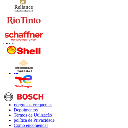
Contate-nos
US
+1 833 909 2966 ( chamada gratuita )
UK
+44 808 502 0280 (chamada gratuita )
APAC
+91 744 740 1245
sales@fortunebusinessinsights.com
Conecte-se conosco
Informações
Perguntas Frequentes
Depoimentos
Termos de Utilização
política de Privacidade
Como encomendar