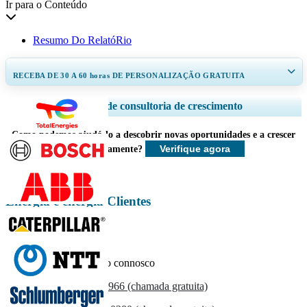
Ir para o Conteúdo
Resumo Do RelatóRio
RECEBA DE 30 A 60
horas
DE PERSONALIZAÇÃO GRATUITA
Ampliar a cobertura regional e por país, Análise de segmentos, Perfis de
Serviços de consultoria de crescimento
empresas, Benchmarking competitivo, e insights sobre o usuário final.
Como podemos ajudá-lo a descobrir novas oportunidades e a crescer
Personalizar agora
Verifique agora
mais rapidamente?
Energia e energia Clientes
Entre em contacto connosco
US
+1 833 909 2966 (chamada gratuita)